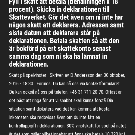
Fyll i skatt att betala (behållningen x 18
procent). Skicka in deklarationen till
Skatteverket. Gör det även om ni inte har
någon skatt att deklarera. Adressen samt
sista datum att deklarera står på
deklarationen. Betala skatten så att den
är bokförd på ert skattekonto senast
samma dag som ni ska ha lämnat in
deklarationen.
Skatt på spelvinster . Skriven av D Andersson den 30 oktober,
2016 - 18:30 . Forums: Du kan nå oss via kontaktformuläret.
Du kan också nå oss på telefon: +46 31 711 20 70. Oftast är
det bäst att ringa för att vi snabbt skall kunna förstå Din
situation samt diskutera vad det kan komma att kosta.
Inkomsten ska redovisas även om du inte fått en
kontrolluppgift i deklarationen. 30% vinstskatt för spel på nätet
är det som gäller vilket innebär att Anna ska betala 10 320 kr i