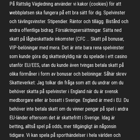
På Rättslig Vägledning använder vi kakor (cookies) för att
webbplatsen ska fungera på ett bra sätt för dig. Spelvinster
och tävlingsvinster. Stipendier. Räntor och tillägg. Bistånd och
andra offentliga bidrag. Försäkringsersättningar. Sätta ned
skatt på lågbeskattade inkomster (CFC … Skatt på bonusar,
VIP-belöningar med mera. Det är inte bara rena spelvinster
som kunde göra dig skatteskyldig när du spelade i ett casino
utanför EU/EES, utan du kunde även tvingas betala skatt på
olika förmåner i form av bonusar och belöningar. Såhär skrev
Skatteverket: Jag tolkar din fråga som att du undrar om du
behöver skatta på spelvinster i England när du är svensk
medborgare eller är bosatt i Sverige. England är med i EU. Du
behöver inte betala skatt om du vinner pengar på spel i andra
EU-länder eftersom det är skattefritt i Sverige. Idag är
betting, alltså spel på odds, mer tillgängligt än någonsin
tidigare. Vi kan spela på sporthändelser i hela världen och