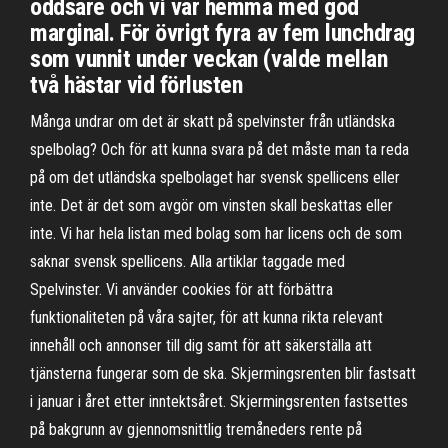
oddsare och vi var hemma med god
marginal. För övrigt fyra av fem lunchdrag
som vunnit under veckan (valde mellan
två hästar vid förlusten
Många undrar om det är skatt på spelvinster från utländska
spelbolag? Och för att kunna svara på det måste man ta reda
på om det utländska spelbolaget har svensk spellicens eller
inte. Det är det som avgör om vinsten skall beskattas eller
inte. Vi har hela listan med bolag som har licens och de som
saknar svensk spellicens. Alla artiklar taggade med
Spelvinster. Vi använder cookies för att förbättra
funktionaliteten på våra sajter, för att kunna rikta relevant
innehåll och annonser till dig samt för att säkerställa att
tjänsterna fungerar som de ska. Skjermingsrenten blir fastsatt
i januar i året etter inntektsåret. Skjermingsrenten fastsettes
på bakgrunn av gjennomsnittlig tremåneders rente på