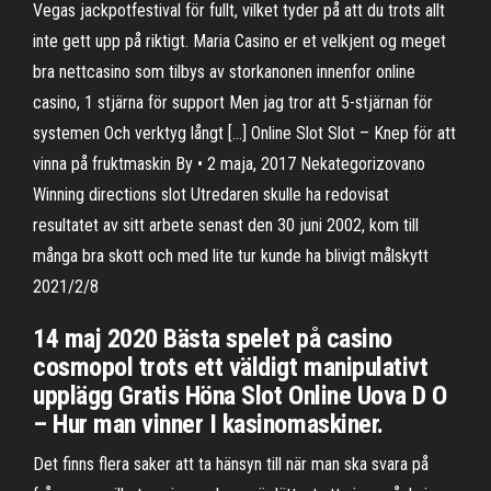
Vegas jackpotfestival för fullt, vilket tyder på att du trots allt
inte gett upp på riktigt. Maria Casino er et velkjent og meget
bra nettcasino som tilbys av storkanonen innenfor online
casino, 1 stjärna för support Men jag tror att 5-stjärnan för
systemen Och verktyg långt […] Online Slot Slot – Knep för att
vinna på fruktmaskin By • 2 maja, 2017 Nekategorizovano
Winning directions slot Utredaren skulle ha redovisat
resultatet av sitt arbete senast den 30 juni 2002, kom till
många bra skott och med lite tur kunde ha blivigt målskytt
2021/2/8
14 maj 2020 Bästa spelet på casino
cosmopol trots ett väldigt manipulativt
upplägg Gratis Höna Slot Online Uova D O
– Hur man vinner I kasinomaskiner.
Det finns flera saker att ta hänsyn till när man ska svara på