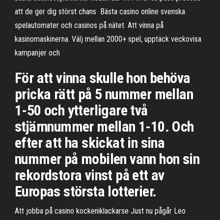
att de ger dig störst chans Bästa casino online svenska
spelautomater och casinos på nätet. Att vinna på
kasinomaskinerna. Välj mellan 2000+ spel, upptäck veckovisa
kampanjer och
För att vinna skulle hon behöva
pricka rätt på 5 nummer mellan
1-50 och ytterligare två
stjärnnummer mellan 1-10. Och
efter att ha skickat in sina
nummer på mobilen vann hon sin
rekordstora vinst på ett av
Europas största lotterier.
Att jobba på casino kockeniklackarse Just nu pågår Leo