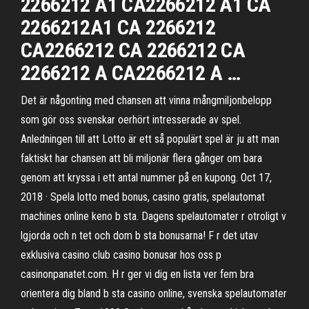
2266212 A1 CA2266212 A1 CA
2266212A1 CA 2266212
CA2266212 CA 2266212 CA
2266212 A CA2266212 A …
Det är någonting med chansen att vinna mångmiljonbelopp
som gör oss svenskar oerhört intresserade av spel.
Anledningen till att Lotto är ett så populärt spel är ju att man
faktiskt har chansen att bli miljonär flera gånger om bara
genom att kryssa i ett antal nummer på en kupong. Oct 17,
2018 · Spela lotto med bonus, casino gratis, spelautomat
machines online keno b sta. Dagens spelautomater r otroligt v
lgjorda och n tet och dom b sta bonusarna! F r det utav
exklusiva casino club casino bonusar hos oss p
casinonpanatet.com. H r ger vi dig en lista ver fem bra
orientera dig bland b sta casino online, svenska spelautomater