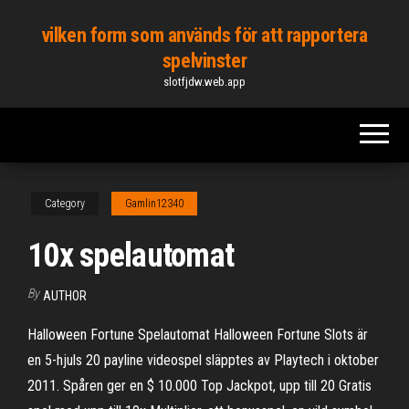
Skip
vilken form som används för att rapportera
to
spelvinster
the
slotfjdw.web.app
content
Category
Gamlin12340
10x spelautomat
By
AUTHOR
Halloween Fortune Spelautomat Halloween Fortune Slots är
en 5-hjuls 20 payline videospel släpptes av Playtech i oktober
2011. Spåren ger en $ 10.000 Top Jackpot, upp till 20 Gratis