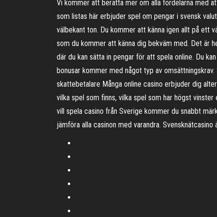
Vi kommer att berätta mer om alla fördelarna med att
som listas här erbjuder spel om pengar i svensk valu
välbekant ton. Du kommer att känna igen allt på ett v
som du kommer att känna dig bekväm med. Det är helt e
där du kan sätta in pengar för att spela online. Du kan
bonusar kommer med något typ av omsättningskrav. Så 
skattebetalare Många online casino erbjuder dig alternat
vilka spel som finns, vilka spel som har högst vinste
vill spela casino från Sverige kommer du snabbt märka
jämföra alla casinon med varandra. Svensknätcasino 