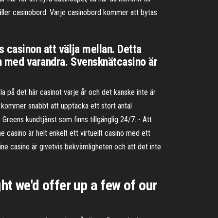
 gäller casinobord. Varje casinobord kommer att bytas
 casinon att välja mellan. Detta
on med varandra. Svensknätcasino är
la på det här casinot varje år och det kanske inte är
 kommer snabbt att upptäcka ett stort antal
reens kundtjänst som finns tillgänglig 24/7. - Att
 casino är helt enkelt ett virtuellt casino med ett
ine casino är givetvis bekvämligheten och att det inte
ht we'd offer up a few of our