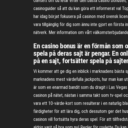
Oavsett om du letar efter den bästa casino bonusen, f
casinoguider så att du kan göra ett informerat val Top 
har idag börjat fokusera på casinon med svensk licen
vara tillgänglig för dig som ännu inte gjort en första
nätverk. Mer information om vårt välkomsterbjudande
En casino bonus är en förmån som onl
spela på deras sajt är pengar. En onl
på en sajt, fortsätter spela på sajten
Vi kommer att ge dig en inblick i marknadens bästa sp
marknadens mest värdefulla jackpots, hur man kan utn
är som en enarmad bandit som du dragit i Las Vegas el
casinon på nätet, nästan i samma takt som tv-spel oc
vara ett 10-värde-kort som resulterar i en naturlig b
färdigheter för att lära dig, och dessutom ger det hus
casinon vill fortsätta hyra deras spel. För att tillfre
aldrig varit så bra som nu! Regler för roulette Du kan