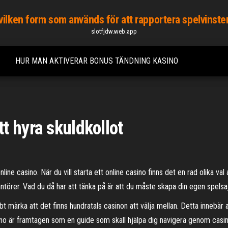
vilken form som används för att rapportera spelvinste
slotfjdw.web.app
HUR MAN AKTIVERAR BONUS TÄNDNING KASINO
t hyra skuldkollot
nline casino. När du vill starta ett online casino finns det en rad olika v
ntörer. Vad du då har att tänka på är att du måste skapa din egen spelsa
t märka att det finns hundratals casinon att välja mellan. Detta innebär
no är framtagen som en guide som skall hjälpa dig navigera genom casino