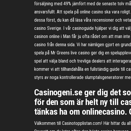
försäljning med 49% jämfört med de senaste tolv måna
ansvarsfullt. Att spela på online casino ska vara rol
dessa först, du kan då läsa våra recensioner och veta 
casino Sverige. I vår casinoguide hjälper vi dig att v
casinon online i Man får ju ofta rådet om att man inte 
casino från denna sida. Vi har nämligen gjort en grund
spela på Mr Greens live casino ger dig en spelupple
spel att välja bland och trevliga dealers att interager
kommer vi att tillhandahålla en fullständig guide till c
styrs av noga kontrollerade slumptalsgeneratorer men 
Casinogeni.se ger dig det so
för den som är helt ny till c
tänkas ha om onlinecasino. On
Välkommen till Casinotopplistan.com! Här hittar du al