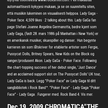
automaattisesti kykyjesi mukaan, ja se on suunniteltu siten,
että musiikin lukeminen on visuaalisesti helppoa. Lady Gaga -
Poker face. 4,509 likes · 2 talking about this. Lady GaGa fan
page Stefani Joanne Angelina Germanotta, bedre kjent som
Lady Gaga, (født 28. mars 1986 på Manhattan i New York) er
en amerikansk musiker, skuespiller og danser.. Hun begynte
karrieren sin som låtskriver for etablerte artister som Fergie,
Pussycat Dolls, Britney Spears, New Kids on the Block og
sanger/produsent Akon. Lady GaGa - Poker Face. Following
the chart-topping success of her debut single, 'Just Dance'
and an acclaimed support slot on The Pussycat Dolls' UK tour,
Lady GaGa is back. Legg "Poker Face" av Lady Gaga til ditt
sangbibliotek i Rock Band™. "Poker Face" - Lady Gaga "Poker
Face" - Lady Gaga . Fungerer med. Rock Band 4. Vis mer.
Dec 19, 2009 CHROMATICA”THE