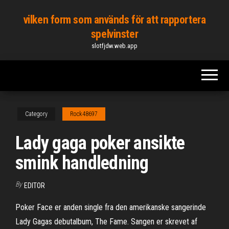
Skip
vilken form som används för att rapportera
to
spelvinster
the
slotfjdw.web.app
content
Category
Rock48697
Lady gaga poker ansikte
smink handledning
By
EDITOR
Poker Face er anden single fra den amerikanske sangerinde
Lady Gagas debutalbum, The Fame. Sangen er skrevet af