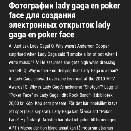
Фотографии lady gaga en poker
face для создания
электронных открыток lady
gaga en poker face
A: Just ask Lady Gaga! Q: Why wasn't Anderson Cooper
surprised when Lady Gaga said "I smoke a lot of pot when I
write music."? A: He assumes she gets high while dressing
herself! Q: Why is there no denying that Lady Gaga is a man?
A: Lady Gaga showed everyone his meat at the 2010 MTV
Awards! Q: Why is Lady Gaga's nickname "Shotgun"? Lägg till
"Poker Face" av Lady Gaga i ditt Rock Band™-låtbibliotek.
20,00 kr. Köp. Köp som present. För det här innehållet krävs
ett spel (säljs separat). Lady Gaga kan få visa sitt ”Poker
Face” – på riktigt. Artisten har blivit inbjuden till turneringen
APT i Macau där hon bland annat kan få möta simstjärnan