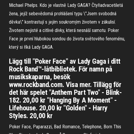
Michael Phelps. Kdo je vlastně Lady GAGA? Čtyřiadvacetiletá
žena, jejíž sebevědomá prohlášení typu \"Jsem svobodná
děvka\" kontrastují s jejím soukromým životem v zákulisí.
Životem nejisté a citlivé dívky, která nesnáší samotu. Poker
Face je první hlubokou sondou do života světového fenoménu,
který si říká Lady GAGA.
Lägg till "Poker Face" av Lady Gaga i ditt
Rock Band™-låtbibliotek. För namn på
musikskaparna, besök
www.rockband.com. Visa mer. Tillägg för
det här spelet "Anthem Part Two" - Blink-
182. 20,00 kr "Hanging By A Moment" -
Lifehouse. 20,00 kr "Golden" - Harry
Styles. 20,00 kr
Poker Face, Paparazzi, Bad Romance, Telephone, Born This