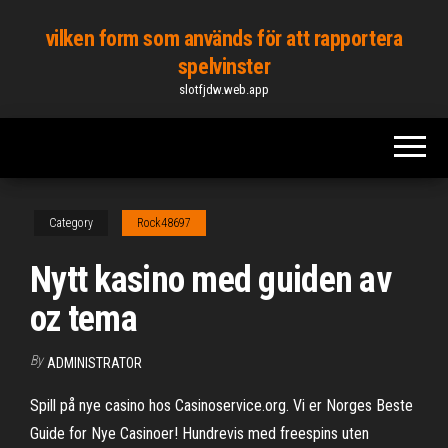
Skip
vilken form som används för att rapportera
to
spelvinster
the
slotfjdw.web.app
content
Category
Rock48697
Nytt kasino med guiden av
oz tema
By
ADMINISTRATOR
Spill på nye casino hos Casinoservice.org. Vi er Norges Beste
Guide for Nye Casinoer! Hundrevis med freespins uten