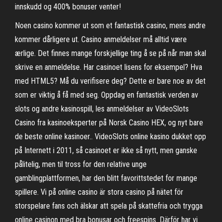
innskudd og 400% bonuser venter!
Noen casino kommer ut som et fantastisk casino, mens andre
kommer dårligere ut. Casino anmeldelser må alltid være
ærlige. Det finnes mange forskjellige ting å se på når man skal
skrive en anmeldelse. Har casinoet lisens for eksempel? Hva
med HTML5? Må du verifisere deg? Dette er bare noe av det
som er viktig å få med seg. Oppdag en fantastisk verden av
slots og andre kasinospill, les anmeldelser av VideoSlots
Casino fra kasinoeksperter på Norsk Casino HEX, og nyt bare
de beste online kasinoer.. VideoSlots online kasino dukket opp
på Internett i 2011, så casinoet er ikke så nytt, men ganske
pålitelig, men til tross for den relative unge
gamblingplattformen, har den blitt favorittstedet for mange
spillere. Vi på online casino är stora casino på nätet för
storspelare fans och älskar att spela på skattefria och trygga
online casinon med bra bonusar och freespins. Därför har vi