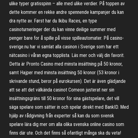
ulike typer gratisspinn – alle med ulike verdier. På toppen av
dette kommer en rekke andre spennende kampanjer du kan
dra nytte av. Først har du Ikibu Races, en type
casinoturneringer der du kan vinne deilige summer med
penger bare for å spille på visse spilleautomater. På casino-
sverige.nu har vi samlat alla casinon i Sverige som har ett
nätcasino i våran egna topplista. Läs mer och välj din favorit.
Detta är Pronto Casino med minsta insättning på 50 kronor,
samt Hajper med minsta insättning 50 kronor (53 kronor i
skrivande stund, beror på eurokursen). Det är även glädjande
att se att det välkända casinot Comeon justerat ner sin
insättningsgräns till 50 kronor för sina gästspelare, det vill
säga spelare som sätter in och spelar direkt med BankID. Med
hjälp av rådgivning från experter så kan du som svensk
spelare lära dig mer om alla olika svenska online casino som
finns där ute. Och det finns så ofantligt många ska du veta!