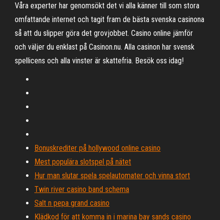
Våra experter har genomsökt det vi alla känner till som stora
omfattande internet och tagit fram de bästa svenska casinona
så att du slipper göra det grovjobbet. Casino online jämför
och väljer du enklast på Casinon.nu. Alla casinon har svensk
spellicens och alla vinster är skattefria. Besök oss idag!
Bonuskrediter på hollywood online casino
Mest populära slotspel på nätet
Hur man slutar spela spelautomater och vinna stort
Twin river casino band schema
Salt n pepa grand casino
Klädkod för att komma in i marina bay sands casino