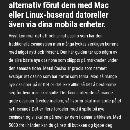
alternativ förut dem med Mac
eller Linux-baserad datoreller
även via dina mobila enheter.
Visst kommer det ett och annat casino som har den
traditionella casinostilen men många lyckas verkligen komma
med något nytt och fräscht. Den här guiden tar upp några av
de allra bästa nya casinona som släppts på marknaden under
den senaste tiden. Metal Casino är precis som namnet
avslöjar ett casino som har metal som tema. Med så mange
nye casinoer på nettet er det ikke alltid så lett å bestemme
seg for hvor man skal spille. Det finnes allerede så mange
gode casinoer å velge mellom, så hvorfor skal man spille på et
nytt casino? Det er flere fordeler med å spille på nye
casinoer, og vi skal se på noen av dem i denne artikkelen. Med
5000 frø i hånden kan du gå rett til butikken og kjøpe deg