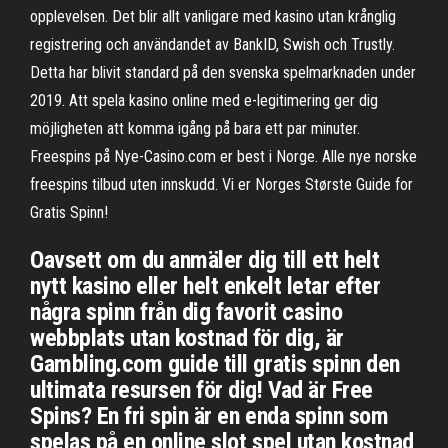
opplevelsen. Det blir allt vanligare med kasino utan krånglig
registrering och användandet av BankID, Swish och Trustly.
Detta har blivit standard på den svenska spelmarknaden under
2019. Att spela kasino online med e-legitimering ger dig
möjligheten att komma igång på bara ett par minuter.
Freespins på Nye-Casino.com er best i Norge. Alle nye norske
freespins tilbud uten innskudd. Vi er Norges Største Guide for
Gratis Spinn!
Oavsett om du anmäler dig till ett helt
nytt kasino eller helt enkelt letar efter
några spinn från dig favorit casino
webbplats utan kostnad för dig, är
Gambling.com guide till gratis spinn den
ultimata resursen för dig! Vad är Free
Spins? En fri spin är en enda spinn som
spelas på en online slot spel utan kostnad