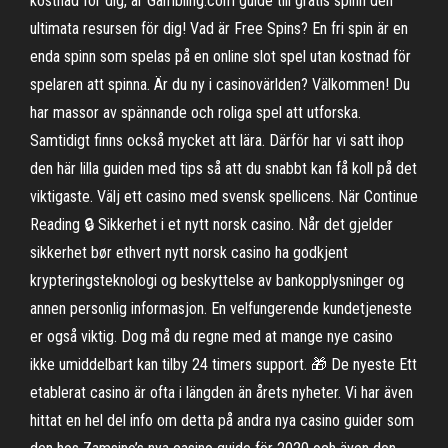
kostnad för dig, är Gambling.com guide till gratis spinn den
ultimata resursen för dig! Vad är Free Spins? En fri spin är en
enda spinn som spelas på en online slot spel utan kostnad för
spelaren att spinna. Är du ny i casinovärlden? Välkommen! Du
har massor av spännande och roliga spel att utforska.
Samtidigt finns också mycket att lära. Därför har vi satt ihop
den här lilla guiden med tips så att du snabbt kan få koll på det
viktigaste. Välj ett casino med svensk spellicens. När Continue
Reading 🔒 Sikkerhet i et nytt norsk casino. Når det gjelder
sikkerhet bør ethvert nytt norsk casino ha godkjent
krypteringsteknologi og beskyttelse av bankopplysninger og
annen personlig informasjon. En velfungerende kundetjeneste
er også viktig. Dog må du regne med at mange nye casino
ikke umiddelbart kan tilby 24 timers support. 🎁 De nyeste Ett
etablerat casino är ofta i längden än årets nyheter. Vi har även
hittat en hel del info om detta på andra nya casino guider som